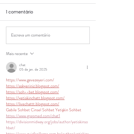
1 comentário
Escreva um comentário
Omoide Sakaba - Na
Yoshi Izakaya 
Vila Clementino, um
Aniversário de
dos nossos izakayas
Mais recente
favoritos
chat
05 de jan. de 2025
https://www.gevezeyeri.com/
https://askyeriniz.blogspot.com/
https://soh--bet.blogspot.com/
https://yetiskinchatt.blogspot.com/
https://livechattt.blogspot.com/
Gabile Sohbet
Cinsel Sohbet
Yetişkin Sohbet
https://www.grepmed.com/chat1
https://divisionmidway.org/jobs/author/yetiskinso
hbet/
https://www.guiafacillagos.com.br/author/yetiskins