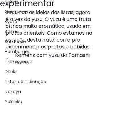
experimentar
Tokyo
Gastronomia
Seguindo as ideias das listas, agora 
é a vez do yuzu. O yuzu é uma fruta 
Kyoto
cítrica muito aromática, usada em 
Anime
pratos orientais. Como estamos na 
estação desta fruta, corre pra 
São Paulo
experimentar os pratos e bebidas:
Hamburger
Ramens com yuzu do Tamashii 
Tsukemen
Ramen
Drinks
Listas de indicação
Izakaya
Yakiniku