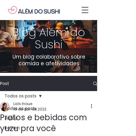
Blog Além do
Sushi
Um blog colaborativo sobre
comida e afetividades
Post
Todos os posts
Laís Inoue
Todos os posts
16 de abr. de 2023
Pratos e bebidas com
Japão
yuzu pra você
Ramen